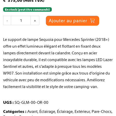
€
375,00
(Hors TVA)
En stock (peut être commandé)
q
Ajouter au panier
-
+
u
a
n
Le support de lampe Sequoia pour Mercedes Sprinter (2018+)
t
i
offre un effet lumineux élégant et flottant en fixant deux
t
lampes directement devant la calandre. Conçu en acier
é
inoxydable durable, il est compatible avec les lampes LED Lazer
d
Sentinel et autres, et s’adapte à presque tous les modèles
e
S
W907. Son installation est simple grâce aux trous d’origine du
u
véhicule avec peu de modifications nécessaires. Améliorez
p
facilement la visibilité et le style de votre camping-van.
p
o
r
UGS :
SQ-GLM-00-OR-00
t
d
Catégories :
Avant
,
Éclairage
,
Éclairage
,
Extérieur
,
Pare-Chocs
,