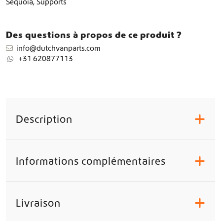
e
Sequoia
,
Supports
f
i
x
Des questions à propos de ce produit ?
a
info@dutchvanparts.com
t
+31 620877113
i
o
n
p
o
u
Description
+
r
l
a
m
Informations complémentaires
+
p
e
Livraison
+