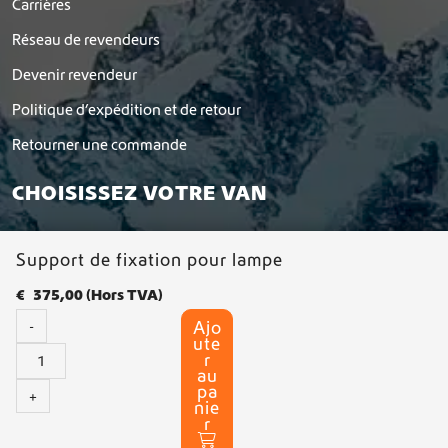
Carrières
Réseau de revendeurs
Devenir revendeur
Politique d’expédition et de retour
Retourner une commande
CHOISISSEZ VOTRE VAN
Support de fixation pour lampe
€
375,00
(Hors TVA)
Ajo
-
ute
q
r
u
au
pa
a
+
nie
n
© 2026 Dutchvanparts - Tous droits réservés |
Déclaration de
r
t
confidentialité
-
Conditions générales