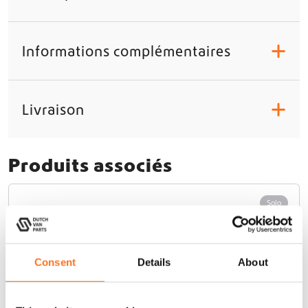
r
G
C
Informations complémentaires
+
S
Livraison
+
Produits associés
Solo
Consent
Details
About