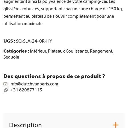
augmentant ainsi la polyvalence de votre camping-car. Les
t
e
glissières robustes, supportant chacune une charge de 150 kg,
a
permettent au plateau de s’ouvrir complètement pour une
u
utilisation maximale.
c
o
u
UGS :
SQ-SLA-24-OR-HY
l
i
Catégories :
Intérieur
,
Plateaux Coulissants
,
Rangement
,
s
Sequoia
s
a
n
Des questions à propos de ce produit ?
t
info@dutchvanparts.com
p
+31 620877113
o
u
r
H
y
m
Description
+
e