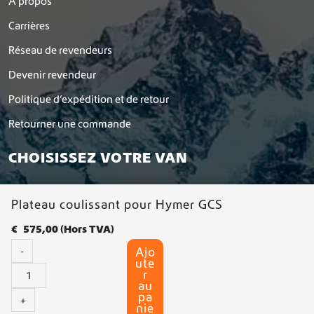
À propos
Carrières
Réseau de revendeurs
Devenir revendeur
Politique d’expédition et de retour
Retourner une commande
CHOISISSEZ VOTRE VAN
Plateau coulissant pour Hymer GCS
€
575,00
(Hors TVA)
Ajo
-
ute
q
r
u
au
pa
a
+
nie
n