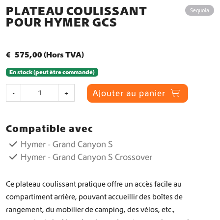
PLATEAU COULISSANT
Sequoia
POUR HYMER GCS
€
575,00
(Hors TVA)
En stock (peut être commandé)
q
Ajouter au panier
-
+
u
a
n
Compatible avec
t
i
Hymer - Grand Canyon S
t
Hymer - Grand Canyon S Crossover
é
d
e
Ce plateau coulissant pratique offre un accès facile au
P
compartiment arrière, pouvant accueillir des boîtes de
l
rangement, du mobilier de camping, des vélos, etc.,
a