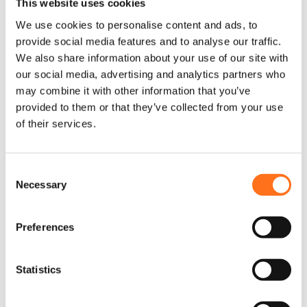
This website uses cookies
We use cookies to personalise content and ads, to
provide social media features and to analyse our traffic.
We also share information about your use of our site with
our social media, advertising and analytics partners who
may combine it with other information that you’ve
provided to them or that they’ve collected from your use
of their services.
C
Banc de rangement SOLO 600
Necessary
o
n
s
Preferences
e
n
Solo
t
Statistics
S
e