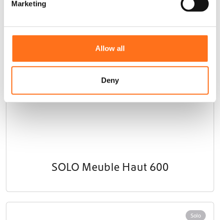
Marketing
l
e
c
t
Allow all
i
o
n
Deny
SOLO Meuble Haut 600
Solo