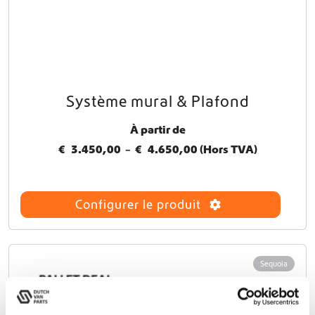
Système mural & Plafond
C
e
À partir de
p
r
P
€
3.450,00
–
€
4.650,00
(Hors TVA)
o
l
d
a
u
Configurer le produit
i
g
t
e
a
d
p
l
Sequoia
e
u
p
s
r
i