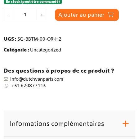
En stock (peut être commandé)
q
Ajouter au panier
-
+
u
a
n
t
UGS :
SQ-BBTM-00-OR-H2
i
Catégorie :
Uncategorized
t
é
d
Des questions à propos de ce produit ?
e
M
info@dutchvanparts.com
o
+31 620877113
d
u
l
e
d
e
Informations complémentaires
+
r
o