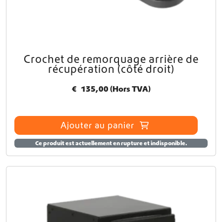
s
s
u
r
l
Crochet de remorquage arrière de
a
récupération (côté droit)
p
a
€
135,00
(Hors TVA)
g
e
d
u
Ajouter au panier
p
r
Ce produit est actuellement en rupture et indisponible.
o
d
u
i
t