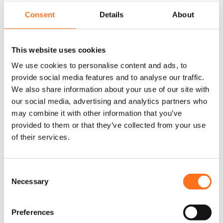
e
i
Consent
Details
About
u
x
r
s
v
:
This website uses cookies
a
€
We use cookies to personalise content and ads, to
r
provide social media features and to analyse our traffic.
i
a
We also share information about your use of our site with
3
t
our social media, advertising and analytics partners who
.
i
may combine it with other information that you’ve
4
o
provided to them or that they’ve collected from your use
n
5
of their services.
s
0
.
,
L
Offre palette 6x Échelle de
C
e
0
Chargement
Necessary
s
o
0
o
n
à
À partir de
p
s
Preferences
t
€
€
8.190,00
(Hors TVA)
e