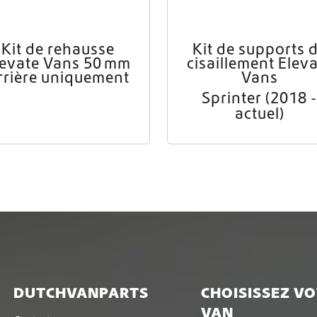
Kit de rehausse
Kit de supports 
levate Vans 50 mm
cisaillement Elev
rrière uniquement
Vans
Sprinter (2018 -
actuel)
DUTCHVANPARTS
CHOISISSEZ V
VAN