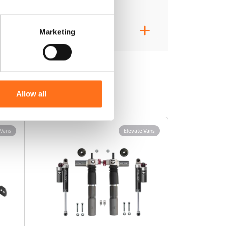
+
Marketing
Allow all
 Vans
Elevate Vans