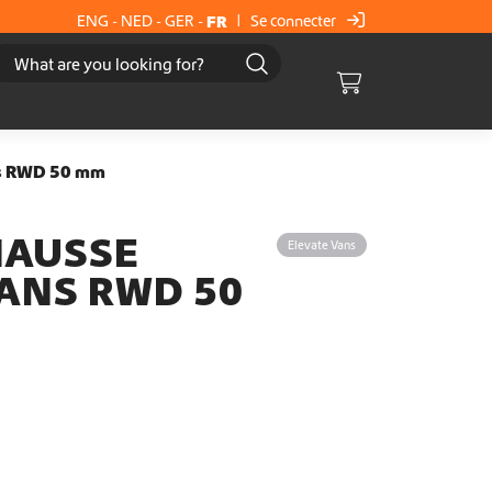
Se connecter
ENG
-
NED
-
GER
-
FR
|
Cart
ns RWD 50 mm
HAUSSE
Elevate Vans
ANS RWD 50