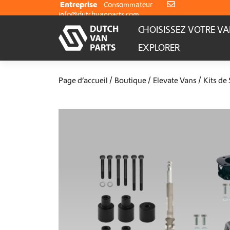
Aller au contenu
Entreprise
Consommateur
info@dutchvanparts.com
CHOISISSEZ VOTRE V
EXPLORER
Page d’accueil
Boutique
Elevate Vans
Kits de