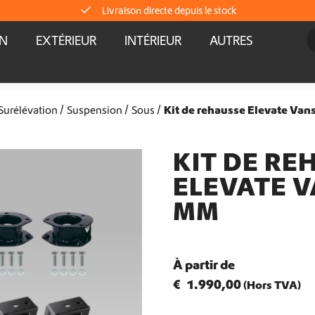
Livraison mondiale
AN
EXTÉRIEUR
INTÉRIEUR
AUTRES
Équipement pour fourgons aménagés Crafter et Sprinter
Livraison directe depuis le stock
 Surélévation
Suspension
Sous
Kit de rehausse Elevate Va
Livraison mondiale
KIT DE RE
ELEVATE V
Équipement pour fourgons aménagés Crafter et Sprinter
MM
Livraison directe depuis le stock
À partir de
Livraison mondiale
€
1.990,00
(Hors TVA)
Équipement pour fourgons aménagés Crafter et Sprinter