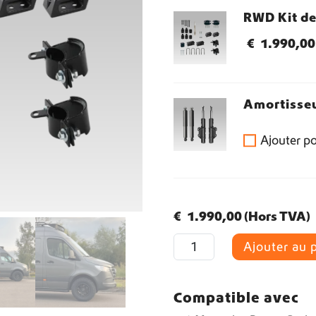
RWD Kit d
Livraison directe depuis le stock
€
1.990,00
Livraison mondiale
Amortisseu
Équipement pour fourgons aménagés Crafter et Sprinter
Ajouter p
€
1.990,00
(Hors TVA)
q
Ajouter au 
u
a
n
Compatible avec
t
i