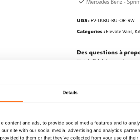
Mercedes Benz - Spri
t
é
d
UGS :
EV-LKBU-BU-OR-RW
e
Catégories :
Elevate Vans
,
Ki
K
i
t
d
Des questions à propo
e
info@dutchvanparts.com
r
+31 620877113
e
h
a
u
Details
s
s
e
E
e content and ads, to provide social media features and to analy
l
aires
e
 our site with our social media, advertising and analytics partn
v
 provided to them or that they’ve collected from your use of their