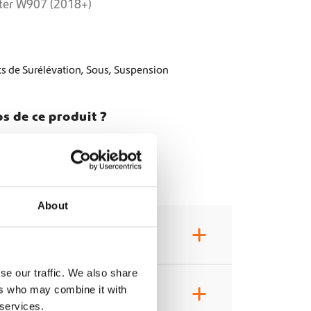
nter W907 (2018+)
ts de Surélévation
,
Sous
,
Suspension
s de ce produit ?
About
+
se our traffic. We also share
ers who may combine it with
+
 services.