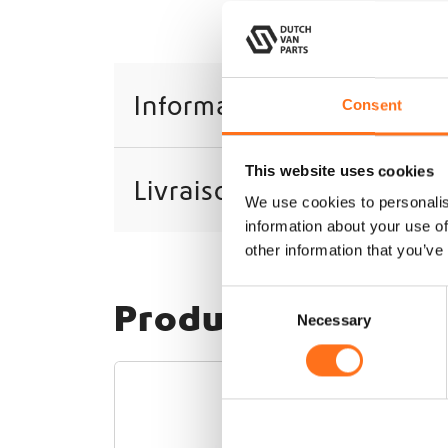
Informations complément
Consent
This website uses cookies
Livraison
We use cookies to personalis
information about your use of
other information that you’ve
C
Produits associés
Necessary
o
n
s
e
n
t