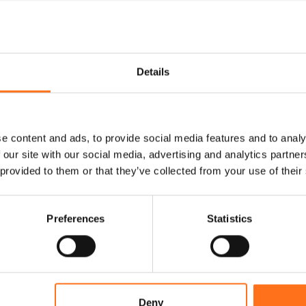
e
m
e
n
t
aires
Details
S
o
l
o
1
e content and ads, to provide social media features and to analy
2
 our site with our social media, advertising and analytics partn
0
 provided to them or that they’ve collected from your use of their
0
Preferences
Statistics
Deny