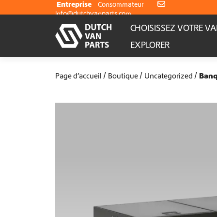
Aller au contenu
Entreprise
Consommateur
info@dutchvanparts.com
CHOISISSEZ VOTRE V
EXPLORER
Page d’accueil
Boutique
Uncategorized
Banq