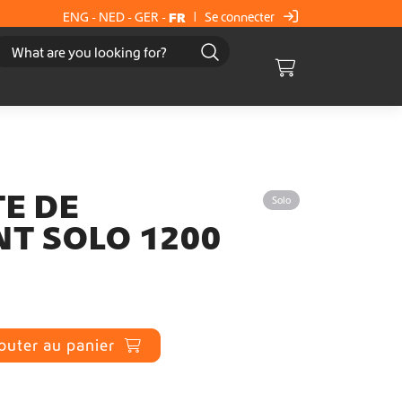
Se connecter
ENG
-
NED
-
GER
-
FR
|
Cart
E DE
Solo
T SOLO 1200
outer au panier