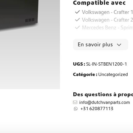
Compatible avec
t
i
Volkswagen - Crafter 1
Livraison mondiale
t
Volkswagen - Crafter 
é
Mercedes Benz - Sprin
d
Équipement pour fourgons aménagés Crafter et Sprinter
e
B
En savoir plus
a
n
q
UGS :
SL-IN-STBEN1200-1
u
e
Catégorie :
Uncategorized
t
t
e
Des questions à propo
d
info@dutchvanparts.com
e
+31 620877113
r
a
n
g