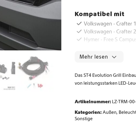
4
E
Kompatibel mit
v
Weltweiter Versand
o
Volkswagen - Crafter 1
l
Volkswagen - Crafter 
Crafter und Sprinter Camperausstattung
u
Hymer - Free S Campu
t
i
o
Mehr lesen
n
G
r
Das ST4 Evolution Grill Einba
i
von leistungsstarken LED-Leuc
l
l
E
Artikelnummer:
LZ-TRM-00
i
n
Kategorien:
Außen
,
Beleuch
b
Sonstige
a
u
-