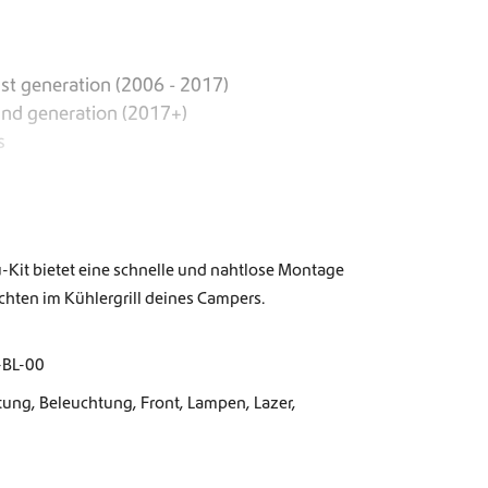
st generation (2006 - 2017)
2nd generation (2017+)
s
u-Kit bietet eine schnelle und nahtlose Montage
hten im Kühlergrill deines Campers.
-BL-00
tung
,
Beleuchtung
,
Front
,
Lampen
,
Lazer
,