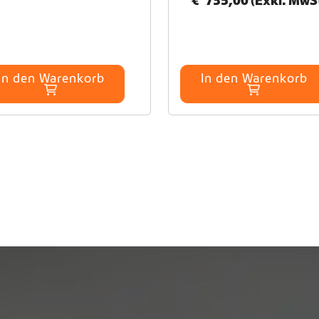
€
735,00
(Exkl. MwSt
In den Warenkorb
In den Warenkorb