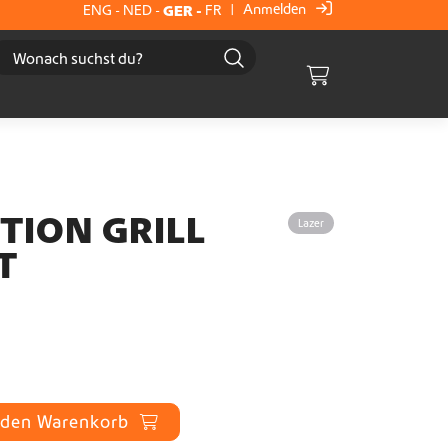
Anmelden
ENG
-
NED
-
GER
-
FR
|
Cart
TION GRILL
Lazer
T
 den Warenkorb