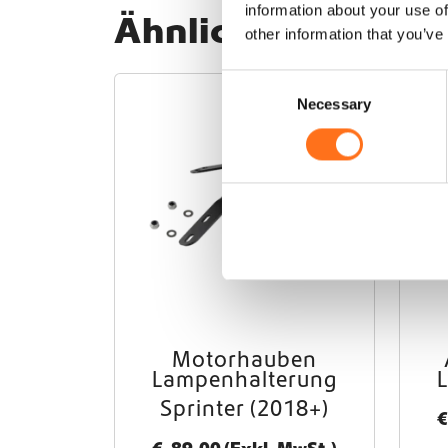
information about your use of
Ähnliche Produkt
other information that you’ve
C
Sequoia
Necessary
o
n
s
e
n
t
S
e
l
e
c
Motorhauben
t
Lampenhalterung
i
Sprinter (2018+)
€
o
n