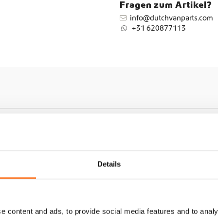
Fragen zum Artikel?
K
info@dutchvanparts.com
i
+31 620877113
t
M
e
n
g
e
n
Details
e content and ads, to provide social media features and to analy