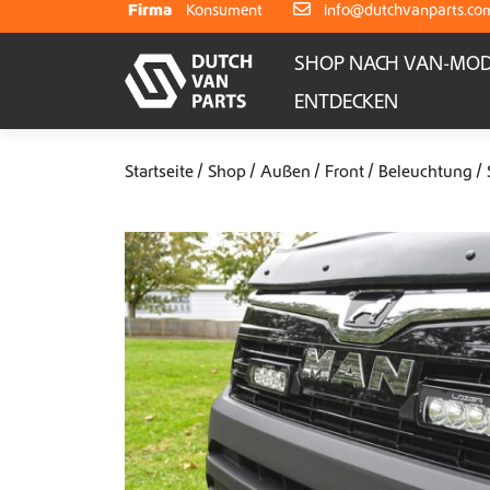
Weiter zum Inhalt
Firma
Konsument
info@dutchvanparts.co
SHOP NACH VAN-MOD
ENTDECKEN
Startseite
Shop
Außen
Front
Beleuchtung