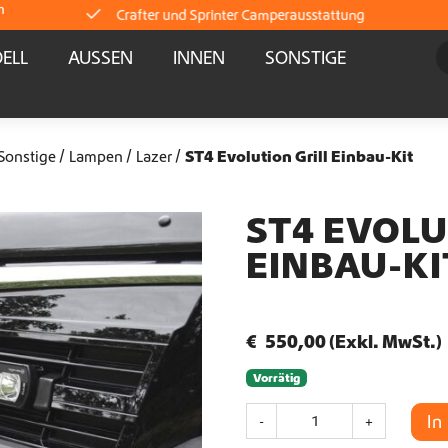
m
Crafter und Sprinter Camperausstattung
ELL
AUSSEN
INNEN
SONSTIGE
Lieferung direkt ab Lager
Weltweiter Versand
Sonstige
Lampen
Lazer
ST4 Evolution Grill Einbau-Kit
Crafter und Sprinter Camperausstattung
ST4 EVOLU
EINBAU-KI
Lieferung direkt ab Lager
Weltweiter Versand
€
550,00
(Exkl. MwSt.)
Crafter und Sprinter Camperausstattung
Vorrätig
S
In
-
+
T
Lieferung direkt ab Lager