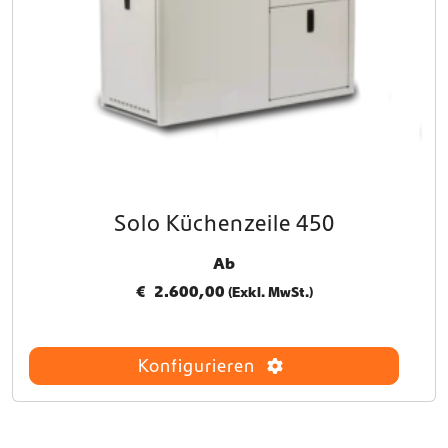
e
n
a
u
f
d
e
r
P
r
Solo Küchenzeile 450
o
d
Ab
u
k
€
2.600,00
(Exkl. MwSt.)
t
s
e
Konfigurieren
i
t
e
g