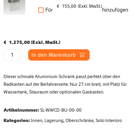
€
155,00
(Exkl. MwSt.)
Für
hinzufügen
€
1.275,00
(Exkl. MwSt.)
S
In den Warenkorb
o
l
o
Dieser schmale Aluminium-Schrank passt perfekt über den
R
a
Radkasten auf der Beifahrerseite. Nur 27 cm breit, mit Platz für
d
Wassertank, Stauraum oder optionalen Gaskasten.
k
a
s
Artikelnummer:
SL-WWCD-BU-00-00
t
Kategorien:
Innen
,
Lagerung
,
Oberschränke
,
Solo Interiors
e
n
-