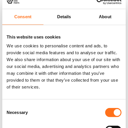
Solo Radkasten-Schrank
Beifahrerseite
Consent
Details
About
Ab
€
1.275,00
(Exkl. MwSt.)
This website uses cookies
We use cookies to personalise content and ads, to
provide social media features and to analyse our traffic.
Konfigurieren
We also share information about your use of our site with
our social media, advertising and analytics partners who
may combine it with other information that you’ve
Solo
provided to them or that they’ve collected from your use
of their services.
C
Necessary
o
n
s