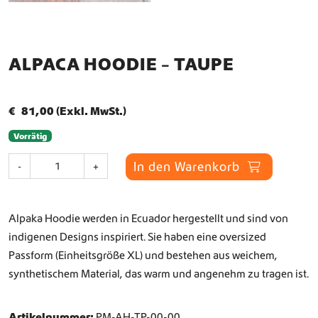
ALPACA HOODIE – TAUPE
€
81,00
(Exkl. MwSt.)
Vorrätig
A
In den Warenkorb
-
+
l
p
a
Alpaka Hoodie werden in Ecuador hergestellt und sind von
c
a
indigenen Designs inspiriert. Sie haben eine oversized
H
Passform (Einheitsgröße XL) und bestehen aus weichem,
o
synthetischem Material, das warm und angenehm zu tragen ist.
o
d
i
Artikelnummer:
PM-AH-TP-00-00