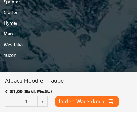
Sprinter
Crafter
Hymer
Man
Westfalia
Yucon
Alpaca Hoodie - Taupe
€
81,00
(Exkl. MwSt.)
A
In den Warenkorb
-
+
l
p
a
c
© 2026 Dutchvanparts - Alle Rechte vorbehalten |
a
Datenschutzerklärung
-
Allgemeine Geschäftsbedingungen