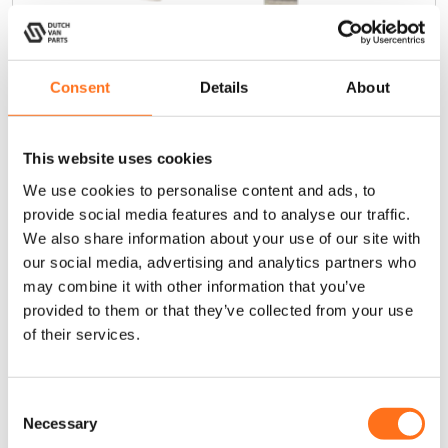
Consent
Details
About
Alpaca Hoodie – Creme / Blau
€
81,00
(Exkl. MwSt.)
This website uses cookies
We use cookies to personalise content and ads, to
provide social media features and to analyse our traffic.
In den Warenkorb
We also share information about your use of our site with
our social media, advertising and analytics partners who
may combine it with other information that you’ve
provided to them or that they’ve collected from your use
of their services.
C
Necessary
o