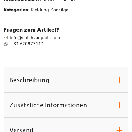
e
-
Kategorien:
Kleidung
,
Sonstige
T
a
u
Fragen zum Artikel?
p
info@dutchvanparts.com
e
+31 620877113
M
e
n
g
e
Beschreibung
+
Zusätzliche Informationen
+
Versand
+