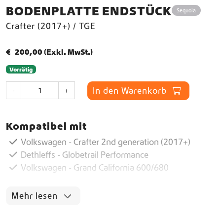
BODENPLATTE ENDSTÜCK
Sequoia
Crafter (2017+) / TGE
€
200,00
(Exkl. MwSt.)
Vorrätig
B
In den Warenkorb
-
+
o
d
e
Kompatibel mit
n
p
Volkswagen - Crafter 2nd generation (2017+)
l
Dethleffs - Globetrail Performance
a
Volkswagen - Grand California 600/680
t
t
e
Mehr lesen
E
n
d