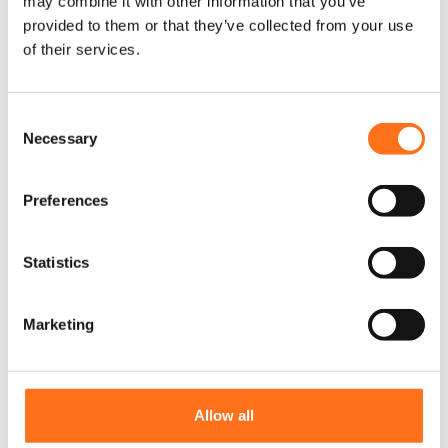
may combine it with other information that you’ve
provided to them or that they’ve collected from your use
of their services.
C
Necessary
o
n
s
Preferences
e
n
t
Statistics
S
e
Marketing
l
e
c
t
Bodenplatte 240
Allow all
i
Sprinter 2006 - aktuell / Crafter 2006