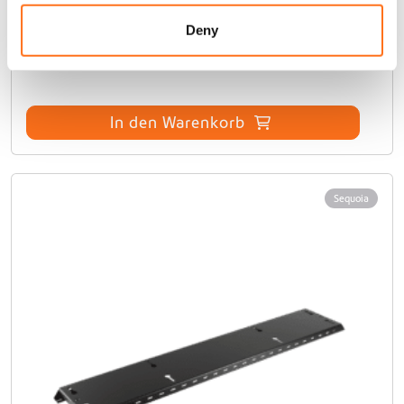
o
- 2017
n
Deny
€
210,00
(Exkl. MwSt.)
In den Warenkorb
Sequoia