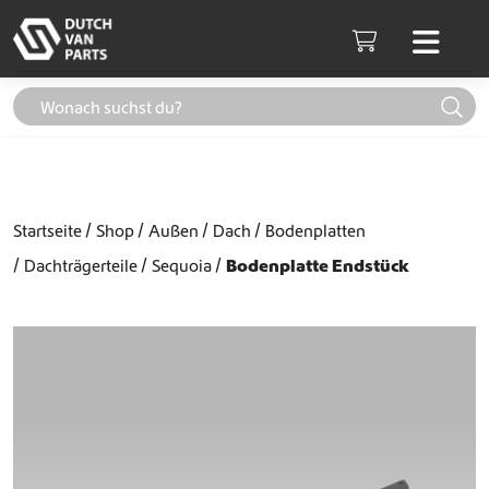
Weiter zum Inhalt
Men
Cart
Startseite
Shop
Außen
Dach
Bodenplatten
Dachträgerteile
Sequoia
Bodenplatte Endstück