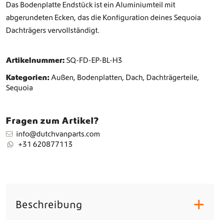
Das Bodenplatte Endstück ist ein Aluminiumteil mit
s
abgerundeten Ecken, das die Konfiguration deines Sequoia
t
Dachträgers vervollständigt.
ü
c
k
Artikelnummer:
SQ-FD-EP-BL-H3
M
e
Kategorien:
Außen
,
Bodenplatten
,
Dach
,
Dachträgerteile
,
n
Sequoia
g
e
Fragen zum Artikel?
info@dutchvanparts.com
+31 620877113
Beschreibung
+